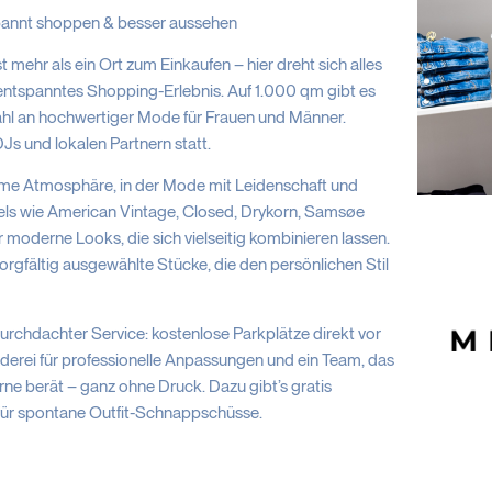
pannt shoppen & besser aussehen
 mehr als ein Ort zum Einkaufen – hier dreht sich alles
n entspanntes Shopping-Erlebnis. Auf 1.000 qm gibt es
wahl an hochwertiger Mode für Frauen und Männer.
Js und lokalen Partnern statt.
e Atmosphäre, in der Mode mit Leidenschaft und
bels wie American Vintage, Closed, Drykorn, Samsøe
 moderne Looks, die sich vielseitig kombinieren lassen.
sorgfältig ausgewählte Stücke, die den persönlichen Stil
rchdachter Service: kostenlose Parkplätze direkt vor
iderei für professionelle Anpassungen und ein Team, das
ne berät – ganz ohne Druck. Dazu gibt’s gratis
für spontane Outfit-Schnappschüsse.