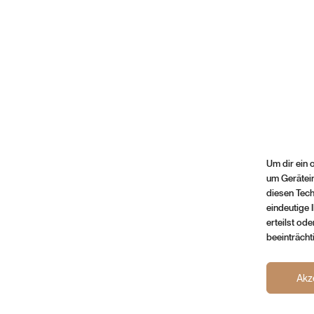
Um dir ein 
um Gerätei
diesen Tech
eindeutige 
erteilst od
beeinträcht
Akz