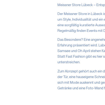
Meissner Store Lübeck – Ents
Der Meissner Store in Lübeck ist
um Style, Individualität und ei
eine sorgfältig kuratierte Aus
Regelmäßig finden Events mit D
Das Besondere? Eine angenehm
Erfahrung präsentiert wird. La
Samsøe und Oh April stehen für
Statt Fast Fashion gibt es hier 
unterstreichen.
Zum Konzept gehört auch ein du
der Tür, eine hauseigene Schne
sich mit Mode auskennt und ger
Getränke und eine Foto-Wand 