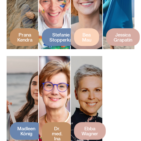
Prana
Stefanie
Bea
Jessica
Kendra
Stopperka
Mau
Grapatin
Madleen
Dr.
Ebba
König
med.
Wagner
Ina